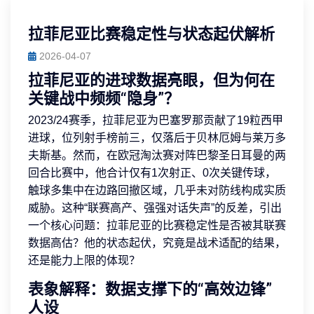
拉菲尼亚比赛稳定性与状态起伏解析
2026-04-07
拉菲尼亚的进球数据亮眼，但为何在
关键战中频频“隐身”？
2023/24赛季，拉菲尼亚为巴塞罗那贡献了19粒西甲
进球，位列射手榜前三，仅落后于贝林厄姆与莱万多
夫斯基。然而，在欧冠淘汰赛对阵巴黎圣日耳曼的两
回合比赛中，他合计仅有1次射正、0次关键传球，
触球多集中在边路回撤区域，几乎未对防线构成实质
威胁。这种“联赛高产、强强对话失声”的反差，引出
一个核心问题：拉菲尼亚的比赛稳定性是否被其联赛
数据高估？他的状态起伏，究竟是战术适配的结果，
还是能力上限的体现？
表象解释：数据支撑下的“高效边锋”
人设