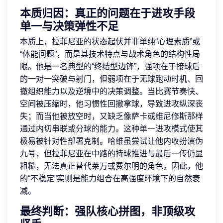
本质归因：真正的问题在于进攻手段
单一与决策弹性不足
本质上，拉菲尼亚的状态起伏并非单纯“心理素质”或
“体能问题”，而是其技术特点与战术角色的结构性局
限。他是一名典型的“终结型边锋”，强项在于接球后
的一对一突破与射门，但弱项在于无球跑动时机、回
撤组织能力以及逆境中的决策调整。当比赛节奏快、
空间被压缩时，他习惯性回撤拿球，导致进攻纵深丧
失；而当他被放空时，又缺乏像萨卡或维尼修斯那样
通过内切串联或分球的能力。这种单一进攻模式使其
极易被针对性部署克制。哈维虽尝试让他内收扮演伪
九号，但拉菲尼亚在中路的持球推进与最后一传仍显
粗糙，无法真正替代莱万或费尔明的角色。因此，他
的“不稳定”实则是能力组合在高强度环境下的自然衰
减。
最终判断：强队核心拼图，非顶级攻