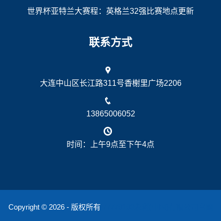
世界杯亚特兰大赛程：英格兰32强比赛地点更新
联系方式
大连中山区长江路311号香榭里广场2206
13865006052
时间：上午9点至下午4点
Copyright © 2026 - 版权所有
77779193永利(中国)有限公司官网