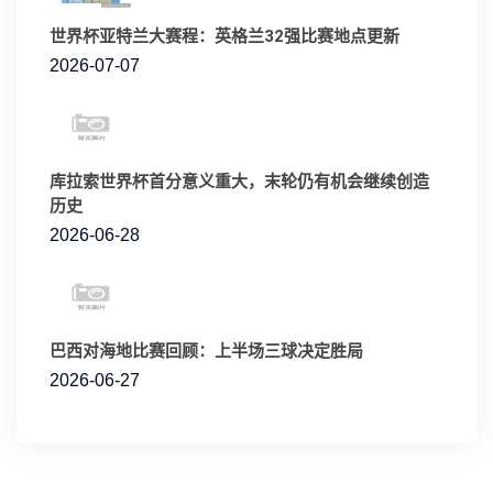
世界杯亚特兰大赛程：英格兰32强比赛地点更新
2026-07-07
库拉索世界杯首分意义重大，末轮仍有机会继续创造
历史
2026-06-28
巴西对海地比赛回顾：上半场三球决定胜局
2026-06-27