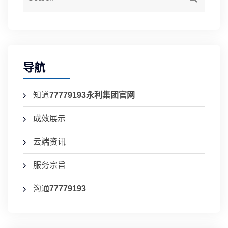
导航
知道
77779193永利集团官网
成效展示
云端资讯
服务宗旨
沟通
77779193