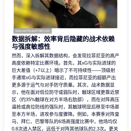
数据拆解：效率背后隐藏的战术依赖
与强度敏感性
然而，深入拆解其数据结构，会发现拉菲尼亚的高产
高度依赖特定比赛环境。首先，其xG与实际进球的
巨大差值（+7以上）暗示了不可持续性——顶级射
手通常xG与实际进球接近，而拉菲尼亚的超额产出
更多源于运气与对手防守质量。其次，战术数据显
示，他在面对低位防守或弱队时，触球区域更靠近禁
区（约35%触球在对方半场右肋部），而在对阵高压
逼抢或高位防线的强队时，其触球明显后移至中场甚
至本方半场，进攻参与度骤降。例如，本赛季对阵皇
马、拜仁、巴黎等队的6场高强度比赛中，他场均仅
0.8次进入禁区，远低于对阵其他球队的2.3次。更关