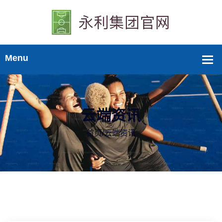
云端资讯
首页
/
云端资讯