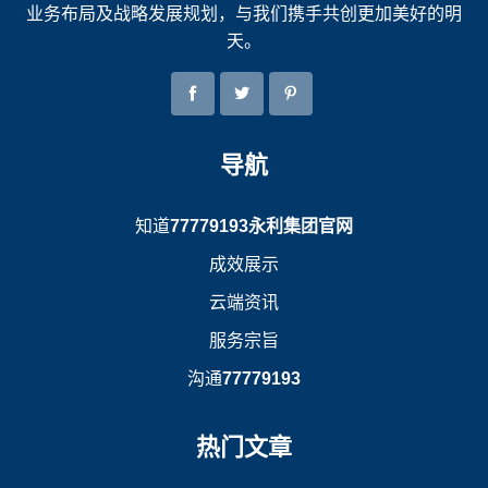
业务布局及战略发展规划，与我们携手共创更加美好的明
天。
导航
知道
77779193永利集团官网
成效展示
云端资讯
服务宗旨
沟通
77779193
热门文章