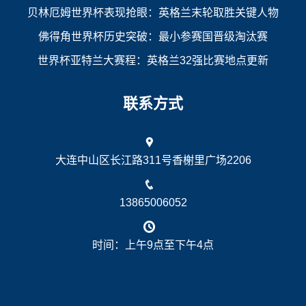
贝林厄姆世界杯表现抢眼：英格兰末轮取胜关键人物
佛得角世界杯历史突破：最小参赛国晋级淘汰赛
世界杯亚特兰大赛程：英格兰32强比赛地点更新
联系方式
大连中山区长江路311号香榭里广场2206
13865006052
时间：上午9点至下午4点