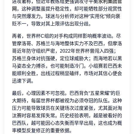
进攻著称，但近年教练组更强调攻守平衡
永利集团官
网
，这种调整虽提升稳定性，却可能牺牲部分观赏性
与突然爆发力。球迷与分析师对这种“实用化”倾向褒
贬不一，导致对其上限评估出现分歧。
再者，世界杯C组的对手构成同样影响概率波动。尽
管摩洛哥、苏格兰与海地整体实力不及巴西，但摩洛
哥近年防守组织严密，2022年世界杯曾闯入四强；
苏格兰身体对抗强硬，定位球威胁大；而海地若以黑
马姿态全力搏杀，也可能制造冷门。小组赛若巴西未
能顺利全胜，出线过程稍显磕绊，市场对其信心便会
迅速下调。
最后，心理因素不可忽视。巴西背负“五星荣耀”的巨
大期待，每届世界杯都被视为必须夺冠的队伍。这种
压力可能导致球员在关键场次过度紧张，尤其面对淘
汰赛时容易发挥失常。历史经验表明，越是被看好的
巴西队，越可能因心态失衡而早早出局，这也成为概
率模型反复修正的重要依据。