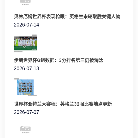
贝林厄姆世界杯表现抢眼：英格兰末轮取胜关键人物
2026-07-14
伊朗世界杯G组数据：3分排名第三仍被淘汰
2026-07-13
世界杯亚特兰大赛程：英格兰32强比赛地点更新
2026-07-07