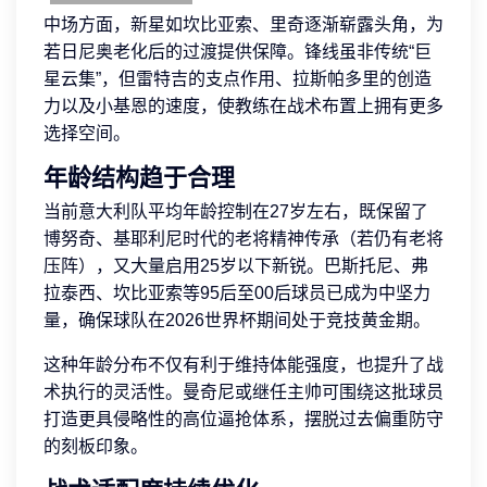
中场方面，新星如坎比亚索、里奇逐渐崭露头角，为
若日尼奥老化后的过渡提供保障。锋线虽非传统“巨
星云集”，但雷特吉的支点作用、拉斯帕多里的创造
力以及小基恩的速度，使教练在战术布置上拥有更多
选择空间。
年龄结构趋于合理
当前意大利队平均年龄控制在27岁左右，既保留了
博努奇、基耶利尼时代的老将精神传承（若仍有老将
压阵），又大量启用25岁以下新锐。巴斯托尼、弗
拉泰西、坎比亚索等95后至00后球员已成为中坚力
量，确保球队在2026世界杯期间处于竞技黄金期。
这种年龄分布不仅有利于维持体能强度，也提升了战
术执行的灵活性。曼奇尼或继任主帅可围绕这批球员
打造更具侵略性的高位逼抢体系，摆脱过去偏重防守
的刻板印象。