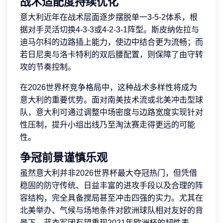
战术适配度持续优化
意大利近年在战术层面逐步摆脱单一3-5-2体系，根
据对手灵活切换4-3-3或4-2-3-1阵型。斯皮纳佐拉与
迪马尔科的边路插上能力，使边中结合更为流畅；而
若日尼奥与洛卡特利的双后腰配置，则保障了由守转
攻的节奏控制。
在2026世界杯竞争格局中，这种战术多样性将成为
意大利的重要优势。面对南美技术流或北美冲击型球
队，意大利可通过调整中场密度与边路宽度实现针对
性压制，提升小组出线乃至淘汰赛走得更远的可能
性。
争冠前景谨慎乐观
虽然意大利并非2026世界杯最大夺冠热门，但凭借
稳固的防守传统、日益丰富的进攻手段以及合理的阵
容结构，完全具备搅局甚至冲击四强的实力。尤其在
北美举办、气候与场地条件对欧洲球队相对友好的背
景下，蓝衣军团有望重现2021年欧洲杯的韧性表