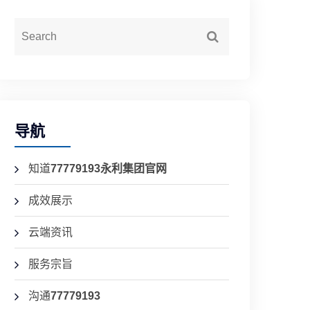
导航
知道
77779193永利集团官网
成效展示
云端资讯
服务宗旨
沟通
77779193