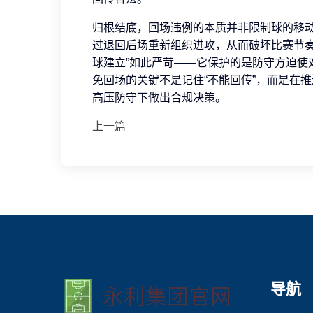
归根结底，回场违例的本质并非限制球的移
过退回后场重新组织进攻，从而破坏比赛节奏
球建立”如此严苛——它保护的是防守方迫使
免回场的关键不是记住“不能回传”，而是在推
高压防守下做出合规决策。
上一篇
导航