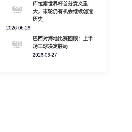
库拉索世界杯首分意义重
大，末轮仍有机会继续创造
历史
2026-06-28
巴西对海地比赛回顾：上半
场三球决定胜局
2026-06-27