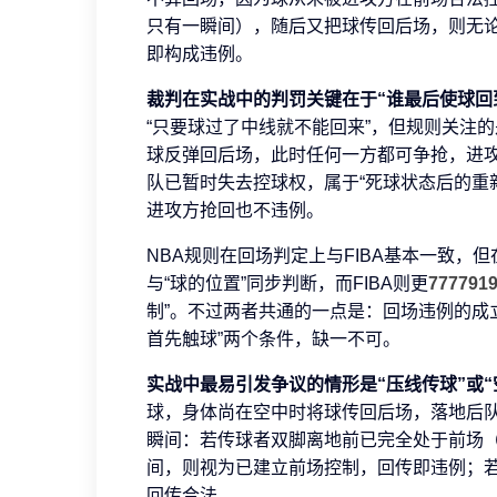
只有一瞬间），随后又把球传回后场，则无
即构成违例。
裁判在实战中的判罚关键在于“谁最后使球回
“只要球过了中线就不能回来”，但规则关注的
球反弹回后场，此时任何一方都可争抢，进
队已暂时失去控球权，属于“死球状态后的重
进攻方抢回也不违例。
NBA规则在回场判定上与FIBA基本一致，但
与“球的位置”同步判断，而FIBA则更
77779
制”。不过两者共通的一点是：回场违例的成立
首先触球”两个条件，缺一不可。
实战中最易引发争议的情形是“压线传球”或“
球，身体尚在空中时将球传回后场，落地后
瞬间：若传球者双脚离地前已完全处于前场
间，则视为已建立前场控制，回传即违例；
回传合法。