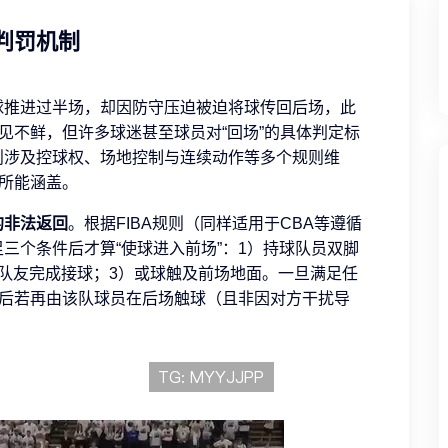
判罚机制
球推进过半场，却因防守压迫被迫将球传回后场，此
见不鲜，但许多球迷甚至球员对“回场”的具体判定标
则涉及控球权、场地控制与连续动作等多个规则维
括所能涵盖。
的非法返回
。根据FIBA规则（同样适用于CBA等遵循
三个条件后才算“使球进入前场”：1）持球队员双脚
队友完成接球；3）或球触及前场地面。一旦满足任
此后若再由该队球员在后场触球（且非因对方干扰导