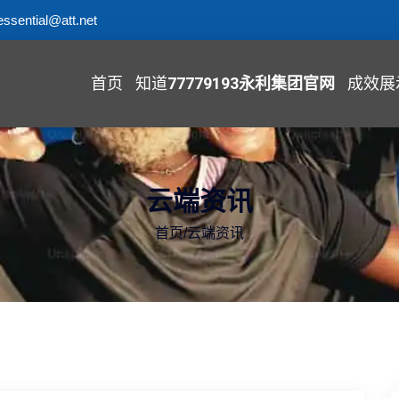
essential@att.net
首页
知道
77779193永利集团官网
成效展
云端资讯
首页
/
云端资讯