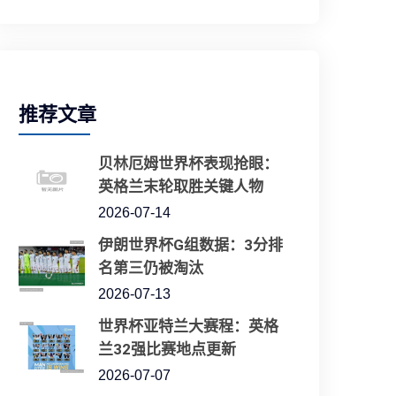
推荐文章
贝林厄姆世界杯表现抢眼：
英格兰末轮取胜关键人物
2026-07-14
伊朗世界杯G组数据：3分排
名第三仍被淘汰
2026-07-13
世界杯亚特兰大赛程：英格
兰32强比赛地点更新
2026-07-07