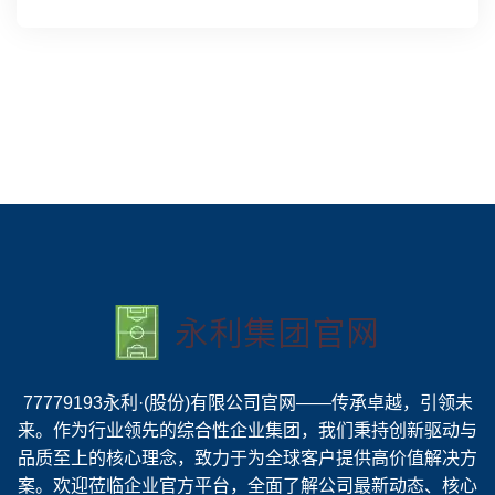
77779193永利·(股份)有限公司官网——传承卓越，引领未
来。作为行业领先的综合性企业集团，我们秉持创新驱动与
品质至上的核心理念，致力于为全球客户提供高价值解决方
案。欢迎莅临企业官方平台，全面了解公司最新动态、核心