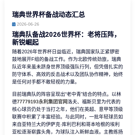
瑞典世界杯备战动态汇总
2026-06-26
瑞典队备战2026世界杯：老将压阵，
新锐崛起
随着2026年世界杯日益临近，瑞典国家队正紧锣密
鼓地展开F组的备战工作。作为北欧传统劲旅，瑞典
队近年来虽未跻身世界顶级强队行列，但凭借扎实的
防守体系、高效的反击战术以及团队协作精神，始终
是任何对手都不敢轻视的力量。
目前瑞典队的阵容呈现出“老中青”结合的特点。以林
德
77779193永利集团官网
洛夫、福斯贝里为代表的
核心球员仍处于当打之年，他们在英超、意甲等顶级
联赛中积累了丰富经验。与此同时，一批年轻球员如
来自亚特兰大的伊萨克·库利巴利和哥本哈根的埃利
亚松逐渐崭露头角，为球队注入新鲜血液。主教练扬