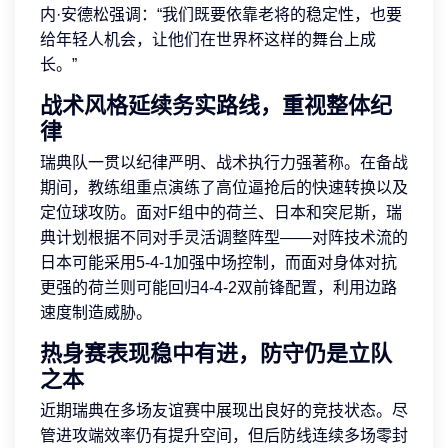
内·安德松强调：“我们既要依靠老将的稳定性，也要
给年轻人机会，让他们在世界杯这样的舞台上成
长。”
战术风格延续务实路线，重视整体纪
律
瑞典队一贯以纪律严明、战术执行力强著称。在备战
期间，教练组重点演练了高位逼抢后的快速转换以及
定位球攻防。面对F组中的荷兰、日本和突尼斯，瑞
典计划根据不同对手灵活调整阵型——对阵技术流的
日本可能采用5-4-1加强中场控制，而面对身体对抗
更强的荷兰则可能回归4-4-2双前锋配置，利用边路
速度制造威胁。
热身赛表现稳中有进，防守仍是立队
之本
近期瑞典在多场友谊赛中展现出良好的竞技状态。尽
管进攻端效率仍有提升空间，但后防线连续多场零封