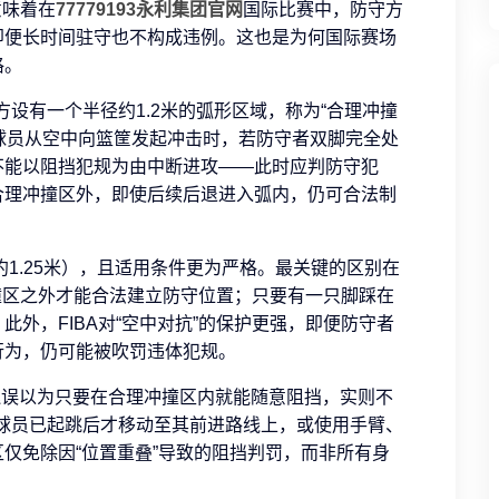
意味着在
77779193永利集团官网
国际比赛中，防守方
即便长时间驻守也不构成违例。这也是为何国际赛场
格。
方设有一个半径约1.2米的弧形区域，称为“合理冲撞
定：当进攻球员从空中向篮筐发起冲击时，若防守者双脚完全处
不能以阻挡犯规为由中断进攻——此时应判防守犯
合理冲撞区外，即使后续后退进入弧内，仍可合法制
约1.25米），且适用条件更为严格。最关键的区别在
冲撞区之外才能合法建立防守位置；只要有一只脚踩在
外，FIBA对“空中对抗”的保护更强，即便防守者
行为，仍可能被吹罚违体犯规。
误以为只要在合理冲撞区内就能随意阻挡，实则不
进攻球员已起跳后才移动至其前进路线上，或使用手臂、
仅免除因“位置重叠”导致的阻挡判罚，而非所有身