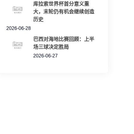
库拉索世界杯首分意义重
大，末轮仍有机会继续创造
历史
2026-06-28
巴西对海地比赛回顾：上半
场三球决定胜局
2026-06-27