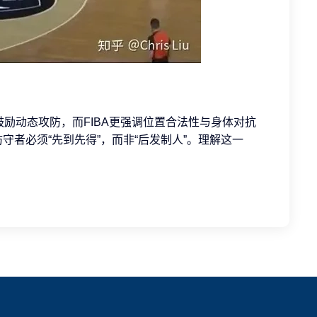
鼓励动态攻防，而FIBA更强调位置合法性与身体对抗
者必须“先到先得”，而非“后发制人”。理解这一
。