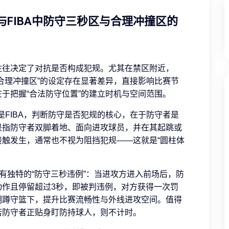
与FIBA中防守三秒区与合理冲撞区的
往往决定了对抗是否构成犯规。尤其在禁区附近，
和“合理冲撞区”的设定存在显著差异，直接影响比赛节
于把握“合法防守位置”的建立时机与空间范围。
是FIBA，判断防守是否犯规的核心，在于防守者是
是指防守者双脚着地、面向进攻球员，并在其起跳或
触发生，通常也不视为阻挡犯规——这就是“圆柱体
。
设有独特的“防守三秒违例”：当进攻方进入前场后，防
动作且停留超过3秒，即被判违例，对方获得一次罚
期蹲守篮下，提升比赛流畅性与外线进攻空间。值得
若防守者正贴身盯防持球人，则不计时。