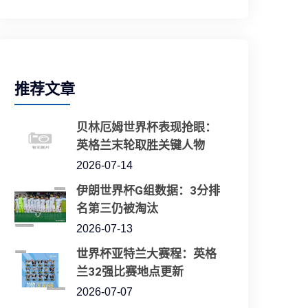
推荐文章
贝林厄姆世界杯表现抢眼：
英格兰末轮取胜关键人物
2026-07-14
伊朗世界杯G组数据：3分排
名第三仍被淘汰
2026-07-13
世界杯亚特兰大赛程：英格
兰32强比赛地点更新
2026-07-07