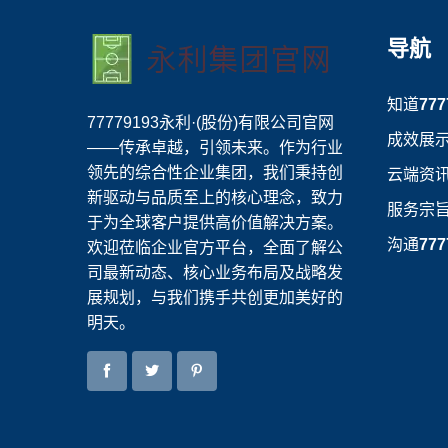
导航
知道
77
77779193永利·(股份)有限公司官网
成效展
——传承卓越，引领未来。作为行业
领先的综合性企业集团，我们秉持创
云端资
新驱动与品质至上的核心理念，致力
服务宗
于为全球客户提供高价值解决方案。
沟通
777
欢迎莅临企业官方平台，全面了解公
司最新动态、核心业务布局及战略发
展规划，与我们携手共创更加美好的
明天。