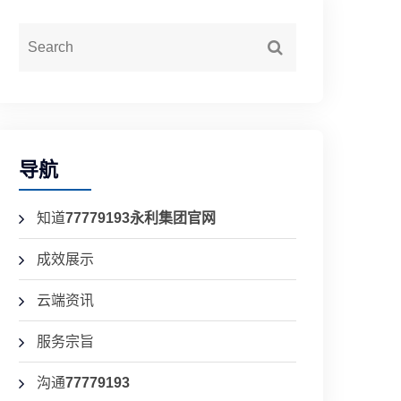
导航
知道
77779193永利集团官网
成效展示
云端资讯
服务宗旨
沟通
77779193