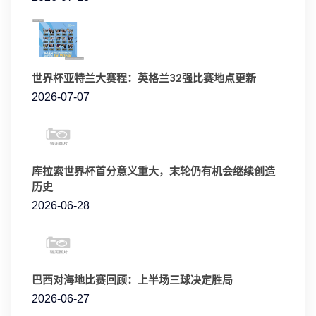
世界杯亚特兰大赛程：英格兰32强比赛地点更新
2026-07-07
库拉索世界杯首分意义重大，末轮仍有机会继续创造
历史
2026-06-28
巴西对海地比赛回顾：上半场三球决定胜局
2026-06-27