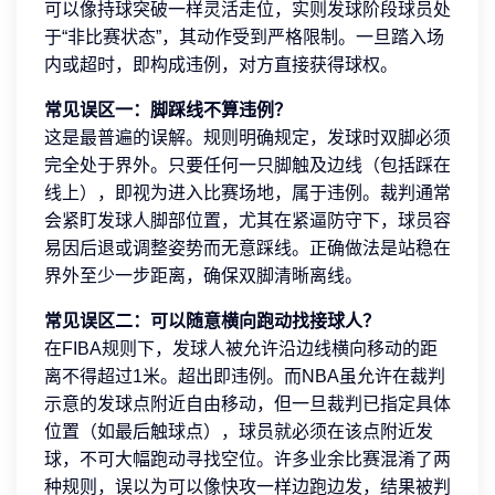
可以像持球突破一样灵活走位，实则发球阶段球员处
于“非比赛状态”，其动作受到严格限制。一旦踏入场
内或超时，即构成违例，对方直接获得球权。
常见误区一：脚踩线不算违例？
这是最普遍的误解。规则明确规定，发球时双脚必须
完全处于界外。只要任何一只脚触及边线（包括踩在
线上），即视为进入比赛场地，属于违例。裁判通常
会紧盯发球人脚部位置，尤其在紧逼防守下，球员容
易因后退或调整姿势而无意踩线。正确做法是站稳在
界外至少一步距离，确保双脚清晰离线。
常见误区二：可以随意横向跑动找接球人？
在FIBA规则下，发球人被允许沿边线横向移动的距
离不得超过1米。超出即违例。而NBA虽允许在裁判
示意的发球点附近自由移动，但一旦裁判已指定具体
位置（如最后触球点），球员就必须在该点附近发
球，不可大幅跑动寻找空位。许多业余比赛混淆了两
种规则，误以为可以像快攻一样边跑边发，结果被判