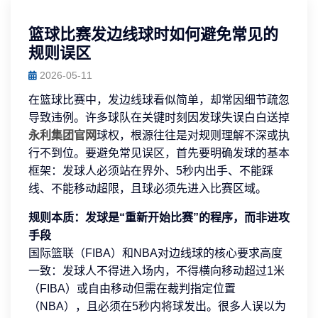
篮球比赛发边线球时如何避免常见的
规则误区
2026-05-11
在篮球比赛中，发边线球看似简单，却常因细节疏忽
导致违例。许多球队在关键时刻因发球失误白白送掉
永利集团官网
球权，根源往往是对规则理解不深或执
行不到位。要避免常见误区，首先要明确发球的基本
框架：发球人必须站在界外、5秒内出手、不能踩
线、不能移动超限，且球必须先进入比赛区域。
规则本质：发球是“重新开始比赛”的程序，而非进攻
手段
国际篮联（FIBA）和NBA对边线球的核心要求高度
一致：发球人不得进入场内，不得横向移动超过1米
（FIBA）或自由移动但需在裁判指定位置
（NBA），且必须在5秒内将球发出。很多人误以为