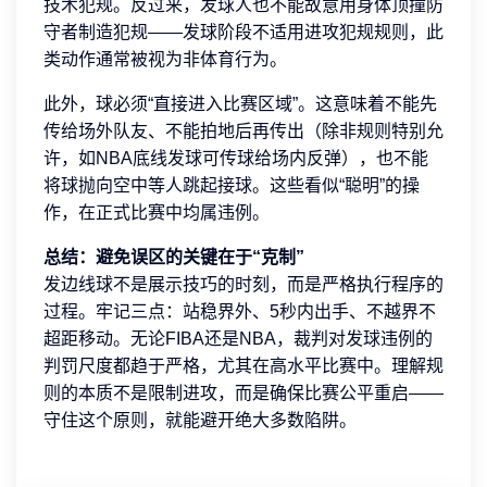
技术犯规。反过来，发球人也不能故意用身体顶撞防
守者制造犯规——发球阶段不适用进攻犯规规则，此
类动作通常被视为非体育行为。
此外，球必须“直接进入比赛区域”。这意味着不能先
传给场外队友、不能拍地后再传出（除非规则特别允
许，如NBA底线发球可传球给场内反弹），也不能
将球抛向空中等人跳起接球。这些看似“聪明”的操
作，在正式比赛中均属违例。
总结：避免误区的关键在于“克制”
发边线球不是展示技巧的时刻，而是严格执行程序的
过程。牢记三点：站稳界外、5秒内出手、不越界不
超距移动。无论FIBA还是NBA，裁判对发球违例的
判罚尺度都趋于严格，尤其在高水平比赛中。理解规
则的本质不是限制进攻，而是确保比赛公平重启——
守住这个原则，就能避开绝大多数陷阱。